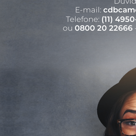
Dúvid
E-mail:
cdbcam
Telefone:
(11) 495
ou
0800 20 22666