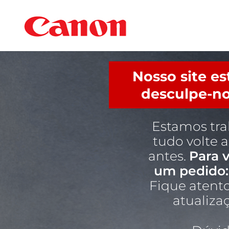
Nosso site e
desculpe-no
Estamos tr
tudo volte 
antes.
Para v
um pedido:
Fique atento
atualiza