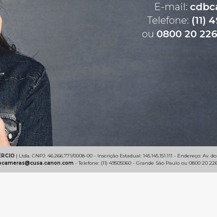
E-mail:
cdbc
Telefone:
(11) 
ou
0800 20 22
ÉRCIO
| Ltda. CNPJ: 46.266.771/0008-00 - Inscrição Estadual: 145.145.151.111 - Endereço: Av. do
bcameras@cusa.canon.com
- Telefone: (11) 49505060 - Grande São Paulo ou 0800 20 226