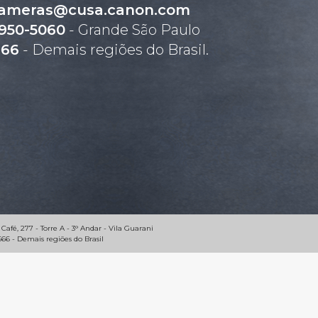
ameras@cusa.canon.com
4950-5060
- Grande São Paulo
666
- Demais regiões do Brasil.
 Café, 277 - Torre A - 3° Andar - Vila Guarani
66 - Demais regiões do Brasil