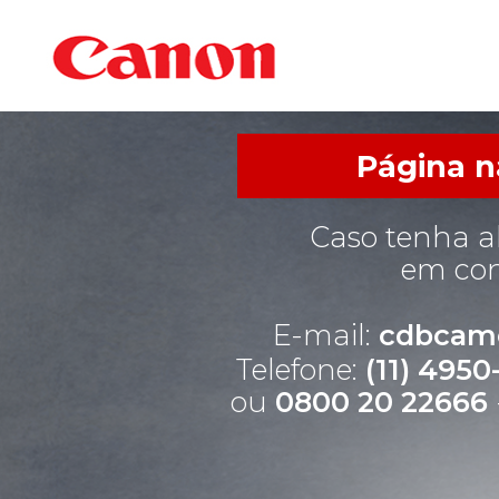
Página n
Caso tenha a
em con
E-mail:
cdbcam
Telefone:
(11) 495
ou
0800 20 22666