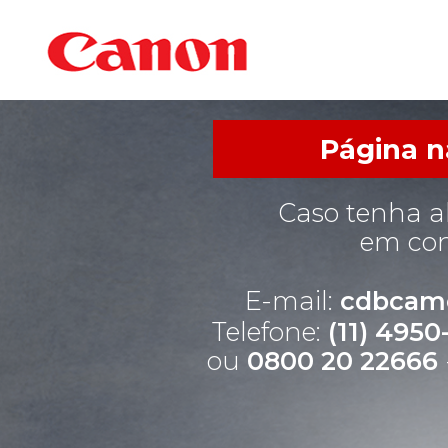
Página n
Caso tenha a
em con
E-mail:
cdbcam
Telefone:
(11) 495
ou
0800 20 22666