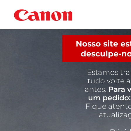
Nosso site e
desculpe-no
Estamos tr
tudo volte 
antes.
Para v
um pedido:
Fique atento
atualiza