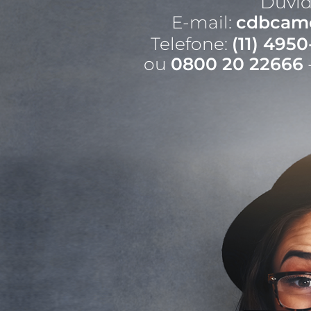
Dúvid
E-mail:
cdbcam
Telefone:
(11) 495
ou
0800 20 22666